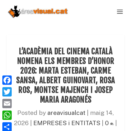
L’ACADÈMIA DEL CINEMA CATALÀ
NOMENA ELS MEMBRES D’HONOR
2026: MARTA ESTEBAN, CARME
SANSA, ALBERT GUINOVART, ROSA
ROS, MONTSE MAJENCH I JOSEP
F
a
MARIA ARAGONÉS
T
c
w
E
Posted by
areavisualcat
|
maig 14,
e
i
m
2026
|
EMPRESES i ENTITATS
|
0
|
W
b
t