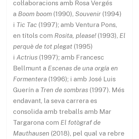
col·laboracions amb Rosa Vergés
a
Boom boom
(1990),
Souvenir
(1994)
i
Tic Tac
(1997); amb Ventura Pons,
en títols com
Rosita, please!
(1993),
El
perquè de tot plegat
(1995)
i
Actrius
(1997); amb Francesc
Bellmunt a
Escenas de una orgía en
Formentera
(1996); i amb José Luis
Guerín a
Tren de sombras
(1997). Més
endavant, la seva carrera es
consolida amb treballs amb Mar
Targarona com
El fotògraf de
Mauthausen
(2018), pel qual va rebre