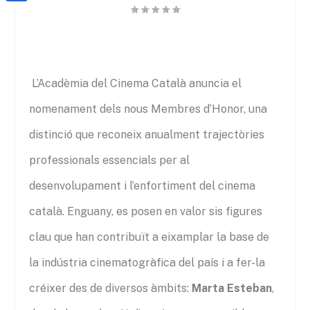
a
h
o
C
t
i
a
o
o
e
l
t
k
m
r
s
p
L’Acadèmia del Cinema Català anuncia el
A
a
nomenament dels nous Membres d’Honor, una
p
r
distinció que reconeix anualment trajectòries
p
t
professionals essencials per al
e
desenvolupament i l’enfortiment del cinema
i
x
català. Enguany, es posen en valor sis figures
clau que han contribuït a eixamplar la base de
la indústria cinematogràfica del país i a fer-la
créixer des de diversos àmbits:
Marta Esteban
,