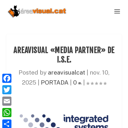
AREAVISUAL «MEDIA PARTNER» DE
I.S.E.
Posted by
areavisualcat
|
nov. 10,
2025
|
PORTADA
|
0
|
F
a
T
c
w
E
e
i
m
W
b
t