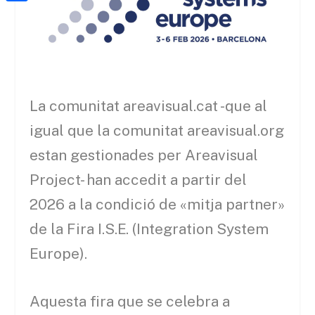
a
h
o
C
t
i
a
o
o
e
l
t
k
m
r
s
p
A
a
La comunitat areavisual.cat -que al
p
r
igual que la comunitat areavisual.org
p
t
estan gestionades per Areavisual
e
Project- han accedit a partir del
i
2026 a la condició de «mitja partner»
x
de la Fira I.S.E. (Integration System
Europe).
Aquesta fira que se celebra a