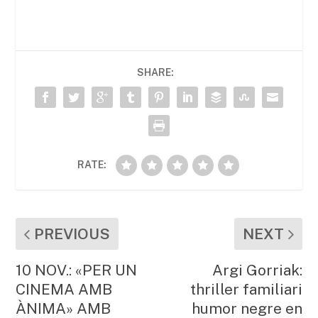
c
itt
ai
at
m
e
er
l
s
p
b
A
ar
SHARE:
o
p
te
o
p
ix
k
RATE:
PREVIOUS
NEXT
10 NOV.: «PER UN
Argi Gorriak:
CINEMA AMB
thriller familiari
ÀNIMA» AMB
humor negre en