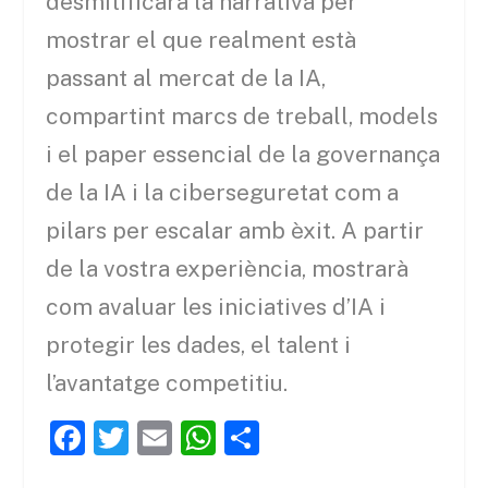
desmitificarà la narrativa per
mostrar el que realment està
passant al mercat de la IA,
compartint marcs de treball, models
i el paper essencial de la governança
de la IA i la ciberseguretat com a
pilars per escalar amb èxit. A partir
de la vostra experiència, mostrarà
com avaluar les iniciatives d’IA i
protegir les dades, el talent i
l’avantatge competitiu.
F
T
E
W
C
a
w
m
h
o