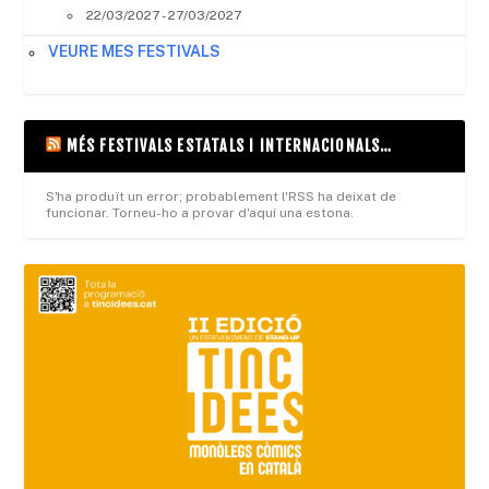
22/03/2027 - 27/03/2027
VEURE MES FESTIVALS
MÉS FESTIVALS ESTATALS I INTERNACIONALS…
S'ha produït un error; probablement l'RSS ha deixat de
funcionar. Torneu-ho a provar d'aquí una estona.