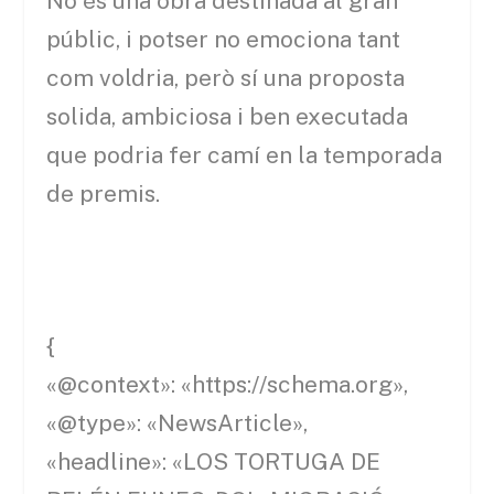
No és una obra destinada al gran
públic, i potser no emociona tant
com voldria, però sí una proposta
solida, ambiciosa i ben executada
que podria fer camí en la temporada
de premis.
{
«@context»: «https://schema.org»,
«@type»: «NewsArticle»,
«headline»: «LOS TORTUGA DE