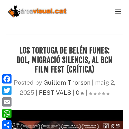
LOS TORTUGA DE BELÉN FUNES:
DOL, MIGRACIÓ SILENCIS, AL BCN
FILM FEST (CRÍTICA)
Posted by
Guillem Thorson
|
maig 2,
F
2025
|
FESTIVALS
|
0
|
a
T
c
w
E
e
i
m
W
b
t