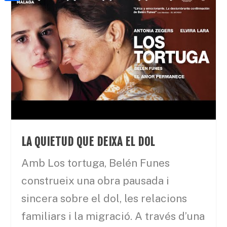
a
h
o
C
t
i
a
o
o
e
l
t
k
m
r
s
p
A
a
p
r
p
t
e
i
LA QUIETUD QUE DEIXA EL DOL
x
Amb Los tortuga, Belén Funes
construeix una obra pausada i
sincera sobre el dol, les relacions
familiars i la migració. A través d’una