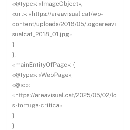
«@type»: «ImageObject»,
«url»: «https://areavisual.cat/wp-
content/uploads/2018/05/logoareavi
sualcat_2018_01.jpg»
}
},
«mainEntityOfPage»: {
«@type»: «WebPage»,
«@id»:
«https://areavisual.cat/2025/05/02/lo
s-tortuga-critica»
}
}