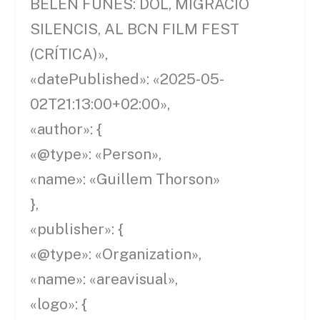
BELÉN FUNES: DOL, MIGRACIÓ
SILENCIS, AL BCN FILM FEST
(CRÍTICA)»,
«datePublished»: «2025-05-
02T21:13:00+02:00»,
«author»: {
«@type»: «Person»,
«name»: «Guillem Thorson»
},
«publisher»: {
«@type»: «Organization»,
«name»: «areavisual»,
«logo»: {