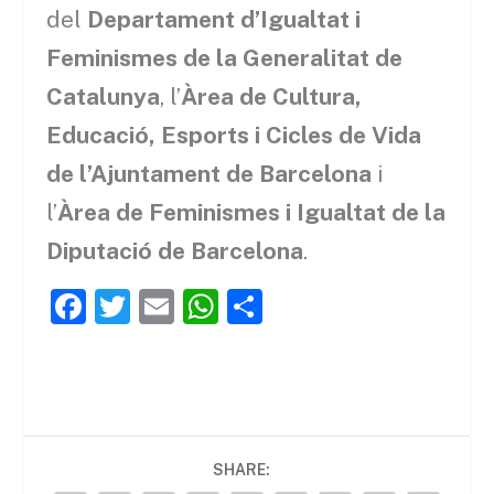
del
Departament d’Igualtat i
Feminismes de la Generalitat de
Catalunya
, l’
Àrea de Cultura,
Educació, Esports i Cicles de Vida
de l’Ajuntament de Barcelona
i
l’
Àrea de Feminismes i Igualtat de la
Diputació de Barcelona
.
F
T
E
W
C
a
w
m
h
o
c
itt
ai
at
m
e
er
l
s
p
b
A
ar
SHARE:
o
p
te