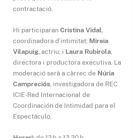
contractació.
Hi participaran
Cristina Vidal
,
coordinadora d’intimitat;
Mireia
Vilapuig
, actriu; i
Laura Rubirola
,
directora i productora executiva. La
moderació serà a càrrec de
Núria
Campreciós
, investigadora de REC
ICIE-Red Internacional de
Coordinación de Intimidad para el
Espectáculo.
Horari:
de 12 h a 13.30 h.