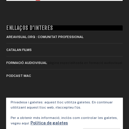
ENLLAÇOS D'INTERÈS
AREAVISUAL.ORG : COMUNITAT PROFESSIONAL
CATALAN FILMS
FORMACIÓ AUDIOVISUAL
pàgina especialitzada en formació audiovisual
PODCAST MAC
Privadesa i galetes: aquest lloc utilitza galetes. En continuar
utilitzant aquest lloc web, n'accepteu l'ús.
Per a obtenir més informació, inclòs com controlar les galetes,
Política de galetes
vegeu aquí: