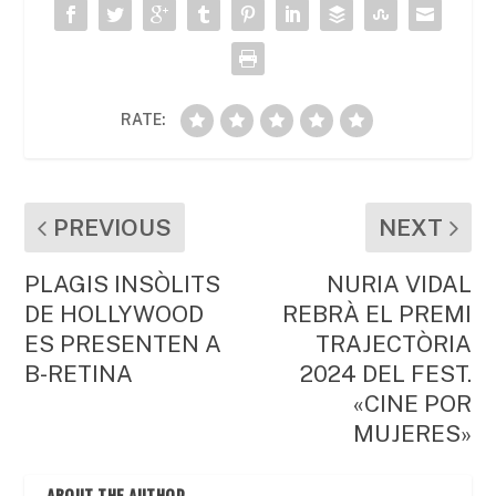
o
p
ix
k
RATE:
PREVIOUS
NEXT
PLAGIS INSÒLITS
NURIA VIDAL
DE HOLLYWOOD
REBRÀ EL PREMI
ES PRESENTEN A
TRAJECTÒRIA
B-RETINA
2024 DEL FEST.
«CINE POR
MUJERES»