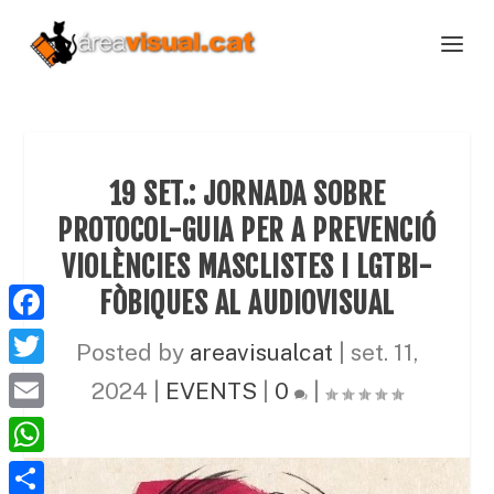
19 SET.: JORNADA SOBRE
PROTOCOL-GUIA PER A PREVENCIÓ
VIOLÈNCIES MASCLISTES I LGTBI-
FÒBIQUES AL AUDIOVISUAL
F
Posted by
areavisualcat
|
set. 11,
a
T
2024
|
EVENTS
|
0
|
c
w
E
e
i
m
W
b
t