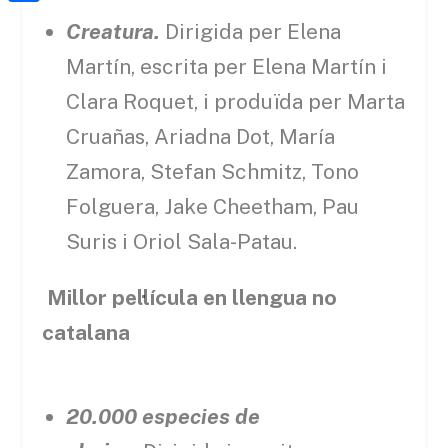
a
h
o
C
t
Creatura.
Dirigida per Elena
i
a
o
o
e
l
Martín, escrita per Elena Martín i
t
k
m
r
Clara Roquet, i produïda per Marta
s
p
Cruañas, Ariadna Dot, María
A
a
p
Zamora, Stefan Schmitz, Tono
r
p
Folguera, Jake Cheetham, Pau
t
e
Suris i Oriol Sala-Patau.
i
Millor pel·lícula en llengua no
x
catalana
20.000 especies de