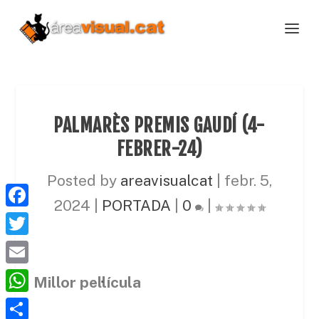
PALMARÈS PREMIS GAUDÍ (4-
FEBRER-24)
Posted by
areavisualcat
|
febr. 5,
2024
|
PORTADA
|
0
|
F
a
T
c
w
E
Millor pel·lícula
e
i
m
W
b
t