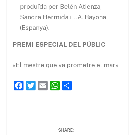
produïda per Belén Atienza,
Sandra Hermida i J.A. Bayona
(Espanya).
PREMI ESPECIAL DEL PÚBLIC
«El mestre que va prometre el mar»
F
T
E
W
C
a
w
m
h
o
c
itt
ai
at
m
e
er
l
s
p
b
A
ar
SHARE:
o
p
te