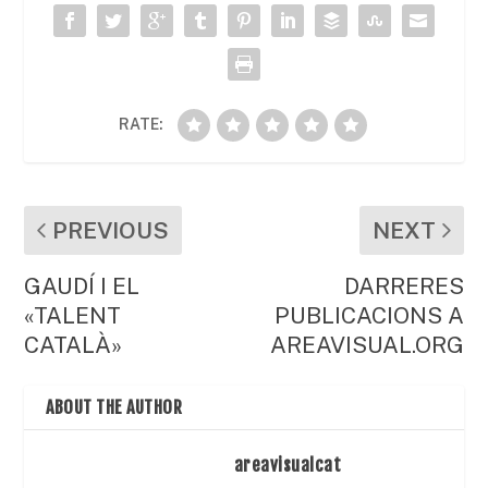
o
p
ix
k
RATE:
PREVIOUS
NEXT
GAUDÍ I EL
DARRERES
«TALENT
PUBLICACIONS A
CATALÀ»
AREAVISUAL.ORG
ABOUT THE AUTHOR
areavisualcat