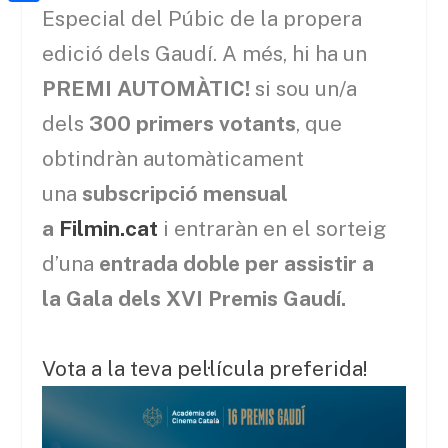
a
h
o
C
Especial del Púbic de la propera
t
i
a
o
o
edició dels Gaudí. A més, hi ha un
e
l
t
k
m
PREMI AUTOMÀTIC!
si sou un/a
r
s
p
dels
300 primers votants
, que
A
a
obtindràn automàticament
p
r
una
subscripció mensual
p
t
a
Filmin.cat
i entraràn en el sorteig
e
d’una
entrada doble per assistir a
i
la Gala dels XVI Premis Gaudí.
x
Vota a la teva pel·lícula preferida!