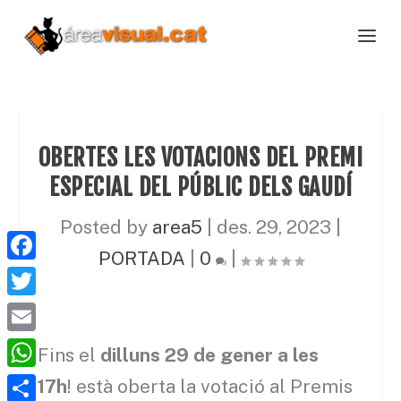
OBERTES LES VOTACIONS DEL PREMI
ESPECIAL DEL PÚBLIC DELS GAUDÍ
Posted by
area5
|
des. 29, 2023
|
PORTADA
|
0
|
F
a
T
c
w
E
Fins el
dilluns 29 de gener a les
e
i
m
W
17h
! està oberta la votació al Premis
b
t