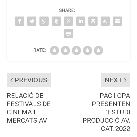
b
A
ar
SHARE:
o
p
te
o
p
ix
k
RATE:
PREVIOUS
NEXT
RELACIÓ DE
PAC I OPA
FESTIVALS DE
PRESENTEN
CINEMA I
L’ESTUDI
MERCATS AV
PRODUCCIÓ AV.
CAT. 2022