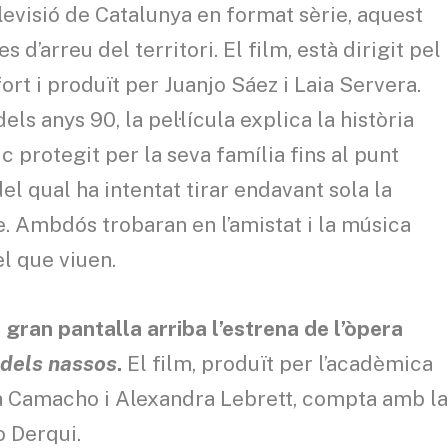
levisió de Catalunya en format sèrie, aquest
 d’arreu del territori. El film, està dirigit pel
rt i produït per Juanjo Sáez i Laia Servera.
ls anys 90, la pel·lícula explica la història
c protegit per la seva família fins al punt
del qual ha intentat tirar endavant sola la
e. Ambdós trobaran en l’amistat i la música
l que viuen.
 gran pantalla arriba l’estrena de l’òpera
dels nassos
.
El film, produït per l’acadèmica
na Camacho i Alexandra Lebrett, compta amb l
o Derqui.