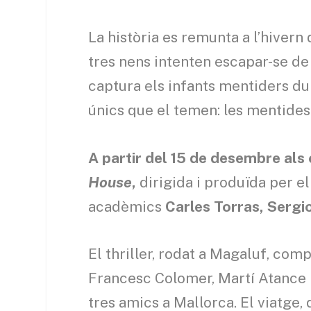
La història es remunta a l’hivern
tres nens intenten escapar-se de
captura els infants mentiders dura
únics que el temen: les mentide
A partir del 15 de desembre al
House
,
dirigida i produïda per e
acadèmics
Carles Torras, Sergi
El thriller, rodat a Magaluf, com
Francesc Colomer, Martí Atance i
tres amics a Mallorca. El viatge, 