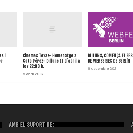
s i
Cinemes Texas- Homenatge a
DILLUNS, COMENÇA EL FES
er
Gato Pérez- Dilluns 11 d´abril a
DE WEBSERIES DE BERLÍN
les 22:00 h.
9 desembre 2021
5 abril 2016
AMB EL SUPORT DE: