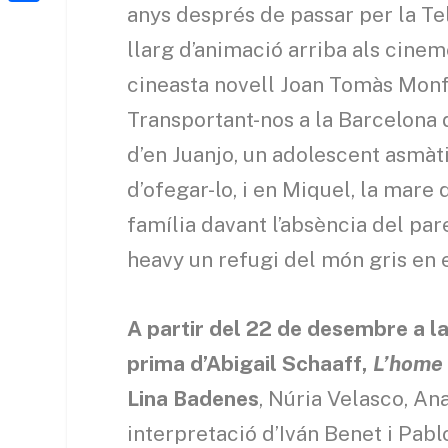
a
h
anys després de passar per la Te
o
C
t
i
a
llarg d’animació arriba als cinemes
o
o
e
l
t
k
m
cineasta novell Joan Tomàs Monfo
r
s
p
Transportant-nos a la Barcelona de
A
a
d’en Juanjo, un adolescent asmàti
p
r
d’ofegar-lo, i en Miquel, la mare 
p
t
família davant l’absència del par
e
heavy un refugi del món gris en e
i
x
A partir del 22 de desembre a la
prima d’Abigail Schaaff,
L’home 
Lina Badenes
, Núria Velasco, A
interpretació d’Iván Benet i Pabl