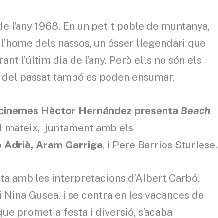
 de l’any 1968. En un petit poble de muntanya,
 l’home dels nassos, un ésser llegendari que
nt l’últim dia de l’any. Però ells no són els
s del passat també es poden ensumar.
s cinemes Hèctor Hernández presenta
Beach
ll mateix, juntament amb els
o Adrià, Aram Garriga
, i Pere Barrios Sturlese.
pta amb les interpretacions d’Albert Carbó,
 Nina Gusea, i se centra en les vacances de
que prometia festa i diversió, s’acaba