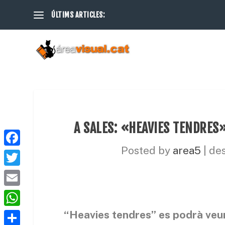
ÚLTIMS ARTICLES:
A SALES: «HEAVIES TENDRES
Posted by
area5
|
des
F
a
T
c
w
E
e
i
m
W
“Heavies tendres” es podrà veur
b
t