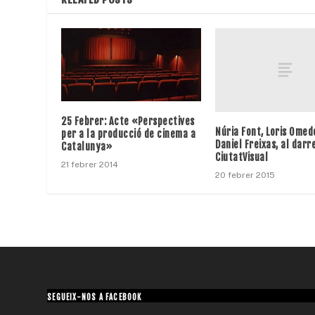
25 Febrer: Acte «Perspectives
Núria Font, Loris Omede
per a la producció de cinema a
Daniel Freixas, al darr
Catalunya»
CiutatVisual
21 febrer 2014
20 febrer 2015
SEGUEIX-NOS A FACEBOOK