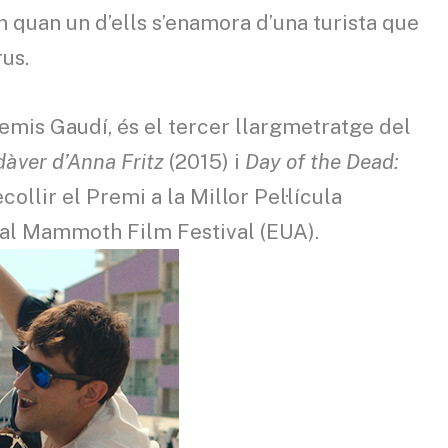
n quan un d’ells s’enamora d’una turista que
rus.
remis Gaudí, és el tercer llargmetratge del
dàver d’Anna Fritz
(2015) i
Day of the Dead:
ollir el Premi a la Millor Pel·lícula
or al Mammoth Film Festival (EUA).