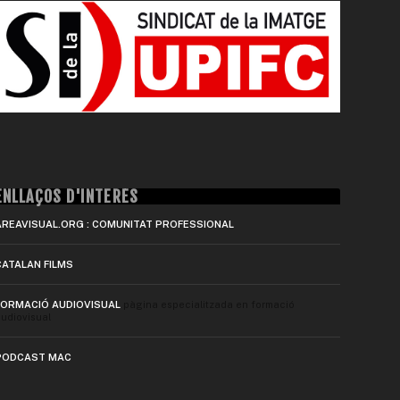
ENLLAÇOS D'INTERÈS
AREAVISUAL.ORG : COMUNITAT PROFESSIONAL
CATALAN FILMS
FORMACIÓ AUDIOVISUAL
pàgina especialitzada en formació
udiovisual
PODCAST MAC