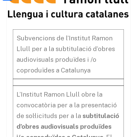
a
h
o
C
t
i
a
o
o
e
l
t
k
m
r
s
p
Subvencions de l’Institut Ramon
A
a
Llull per a la subtitulació d’obres
p
r
audiovisuals produïdes i /o
p
t
coproduïdes a Catalunya
e
i
x
L’Institut Ramon Llull obre la
convocatòria per a la presentació
de sol·licituds per a la
subtitulació
d’obres audiovisuals produïdes