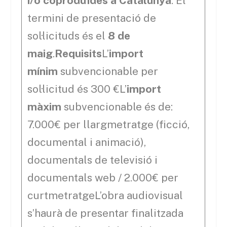
i/o coproduïdes a Catalunya
. El
termini de presentació de
sol·licituds és el
8 de
maig
.
Requisits
L’
import
mínim
subvencionable per
sol·licitud és 300 €L’
import
màxim
subvencionable és de:
7.000€ per llargmetratge (ficció,
documental i animació),
documentals de televisió i
documentals web / 2.000€ per
curtmetratgeL’obra audiovisual
s’haurà de presentar finalitzada