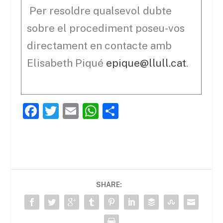
Per resoldre qualsevol dubte
sobre el procediment poseu-vos
directament en contacte amb
Elisabeth Piqué
epique@llull.cat
.
F
T
E
W
C
a
w
m
h
o
c
itt
ai
at
m
e
er
l
s
p
b
A
ar
SHARE:
o
p
te
o
p
ix
k