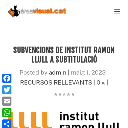
SUBVENCIONS DE INSTITUT RAMON
LLULL A SUBTITULACIÓ
Posted by
admin
|
maig 1, 2023
|
RECURSOS RELLEVANTS
|
0
|
F
a
T
c
w
E
e
i
m
W
b
t