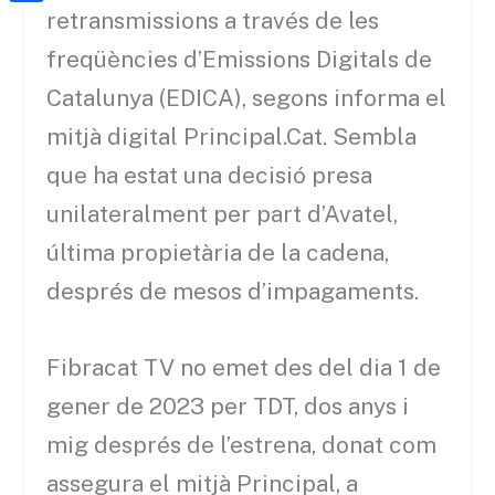
a
h
o
C
retransmissions a través de les
t
i
a
o
o
freqüències d’Emissions Digitals de
e
l
t
k
m
Catalunya (EDICA), segons informa el
r
s
p
mitjà digital Principal.Cat. Sembla
A
a
que ha estat una decisió presa
p
r
unilateralment per part d’Avatel,
p
t
última propietària de la cadena,
e
després de mesos d’impagaments.
i
x
Fibracat TV no emet des del dia 1 de
gener de 2023 per TDT, dos anys i
mig després de l’estrena, donat com
assegura el mitjà Principal, a