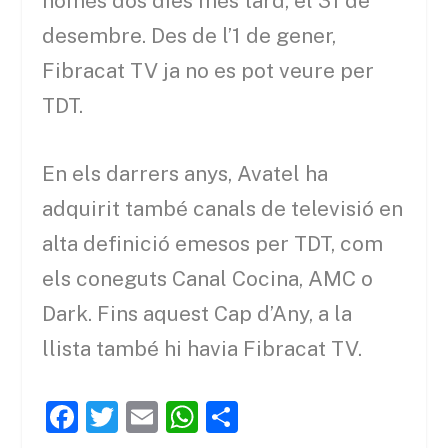
només dos dies més tard, el 31 de
desembre. Des de l’1 de gener,
Fibracat TV ja no es pot veure per
TDT.
En els darrers anys, Avatel ha
adquirit també canals de televisió en
alta definició emesos per TDT, com
els coneguts Canal Cocina, AMC o
Dark. Fins aquest Cap d’Any, a la
llista també hi havia Fibracat TV.
F
T
E
W
C