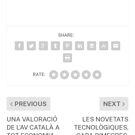
a
w
m
h
o
c
itt
ai
at
m
e
er
l
s
p
b
A
ar
SHARE:
o
p
te
o
p
ix
k
RATE:
PREVIOUS
NEXT
UNA VALORACIÓ
LES NOVETATS
DE L’AV CATALÀ A
TECNOLÒGIQUES,