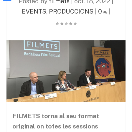
a
Posted by
filmets
|
oct. 18, 2022
|
h
o
C
t
i
EVENTS
,
PRODUCCIONS
|
0
|
a
o
o
e
l
t
k
m
r
s
p
A
a
p
r
p
t
e
i
x
FILMETS torna al seu format
original on totes les sessions