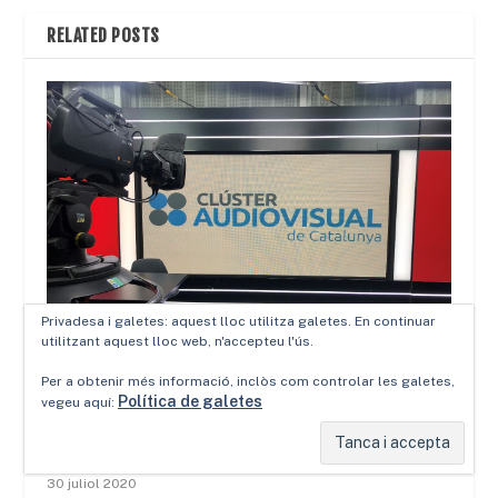
RELATED POSTS
Privadesa i galetes: aquest lloc utilitza galetes. En continuar
utilitzant aquest lloc web, n'accepteu l'ús.
Per a obtenir més informació, inclòs com controlar les galetes,
Política de galetes
vegeu aquí:
L’audiovisual català s’alinia amb el Clúster Audiovisual de
Catalunya, que creix i consolida el sector com a agent
transversal i es-tratègic per a la recuperació econòmica
30 juliol 2020