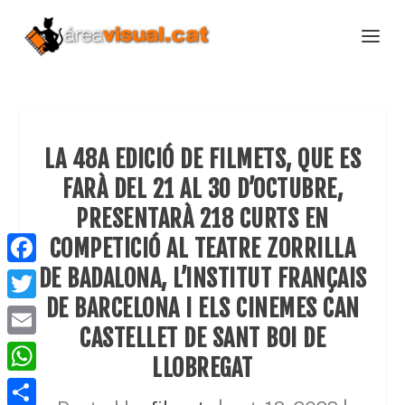
LA 48A EDICIÓ DE FILMETS, QUE ES
FARÀ DEL 21 AL 30 D’OCTUBRE,
PRESENTARÀ 218 CURTS EN
COMPETICIÓ AL TEATRE ZORRILLA
DE BADALONA, L’INSTITUT FRANÇAIS
F
a
DE BARCELONA I ELS CINEMES CAN
T
c
CASTELLET DE SANT BOI DE
w
E
e
LLOBREGAT
i
m
W
b
t