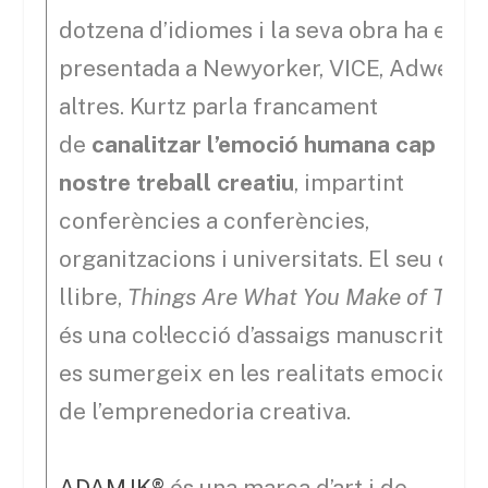
dotzena d’idiomes i la seva obra ha estat
presentada a Newyorker, VICE, Adweek i
altres. Kurtz parla francament
de
canalitzar l’emoció humana cap al
nostre treball creatiu
, impartint
conferències a conferències,
organitzacions i universitats. El seu darr
llibre,
Things Are What You Make of The
és una col·lecció d’assaigs manuscrits q
es sumergeix en les realitats emocional
de l’emprenedoria creativa.
ADAMJK®
és una marca d’art i de