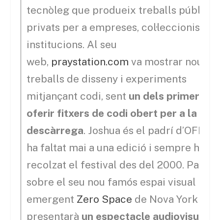
tecnòleg que produeix treballs públics i
privats per a empreses, col·leccionistes i
institucions. Al seu
web,
praystation.com
va mostrar nous
treballs de disseny i experiments
mitjançant codi, sent
un dels primers a
oferir fitxers de codi obert per a la sev
descàrrega
. Joshua és el padrí d’OFFFF,
ha faltat mai a una edició i sempre ha
recolzat el festival des del 2000. Parlar
sobre el seu nou famós espai visual
emergent
Zero Spac
e
de Nova York i
presentarà
un espectacle audiovisual 