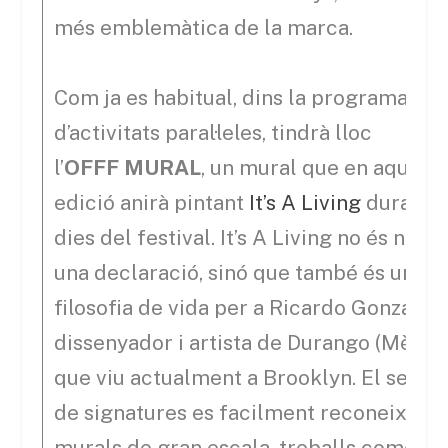
més emblemàtica de la marca.
Com ja es habitual, dins la programació
d’activitats paral·leles, tindrà lloc
l’
OFFF MURAL
, un mural que en aquest
edició anirà pintant
It’s A Living
durant e
dies del festival. It’s A Living no és nom
una declaració, sinó que també és una
filosofia de vida per a Ricardo Gonzalez,
dissenyador i artista de Durango (Mèxic)
que viu actualment a Brooklyn. El seu es
de signatures es facilment reconeixible
murals de gran escala, treballs comerci