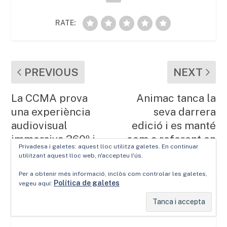
RATE:
PREVIOUS
NEXT
La CCMA prova
Animac tanca la
una experiència
seva darrera
audiovisual
edició i es manté
immersiva 360º i
com a referent en
Privadesa i galetes: aquest lloc utilitza galetes. En continuar
accessible
animació
utilitzant aquest lloc web, n'accepteu l'ús.
Per a obtenir més informació, inclòs com controlar les galetes,
ABOUT THE AUTHOR
Política de galetes
vegeu aquí:
lacosta