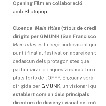
Opening Film en col·laboració
amb
Shotopop
.
Cloenda:
Main titles
(títols de crèdit)
dirigits per GMUNK (San Francisco)
Main titles
és la peça audiovisual que po
punt i final al festival on apareixen tots i
cadascun dels protagonistes que
participaran en aquesta edició I un dels
plats forts de l’OFFF. Enguany serà
dirigida per
GMUNK
, un visionari que
s’
establert com un dels principals
directors de disseny i visual del món
. El