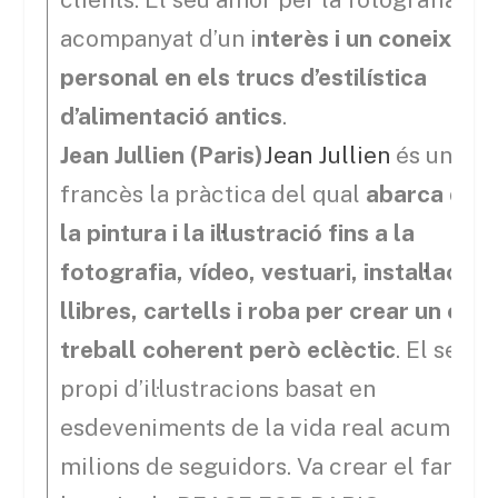
acompanyat d’un i
nterès i un coneixem
personal en els trucs d’estilística
d’alimentació antics
.
Jean Jullien (Paris)
Jean Jullien
és un grà
francès la pràctica del qual
abarca des
la pintura i la il·lustració fins a la
fotografia, vídeo, vestuari, instal·lacion
llibres, cartells i roba per crear un cos
treball coherent però eclèctic
. El seu es
propi d’il·lustracions basat en
esdeveniments de la vida real acumula
milions de seguidors. Va crear el famós