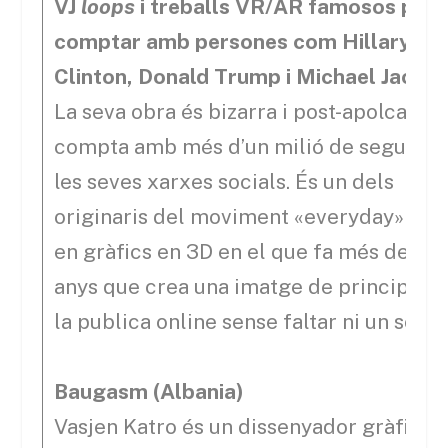
VJ
loops
i treballs VR/AR famosos per
comptar amb persones com Hillary
Clinton, Donald Trump i Michael Jacks
La seva obra és bizarra i post-apolcalípt
compta amb més d’un milió de seguidor
les seves xarxes socials. És un dels
originaris del moviment «everyday» act
en gràfics en 3D en el que fa més de 12
anys que crea una imatge de principi a fi
la publica online sense faltar ni un sol di
Baugasm (Albania)
Vasjen Katro és un dissenyador gràfic i