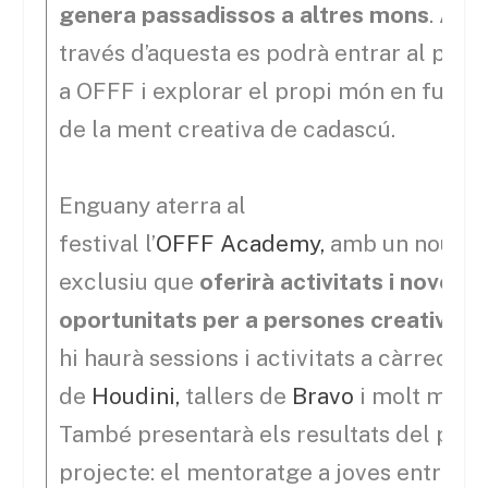
genera passadissos a altres mons
. A
través d’aquesta es podrà entrar al porta
a OFFF i explorar el propi món en funci
de la ment creativa de cadascú.
Enguany aterra al
festival l’
OFFF Academy,
amb un nou es
exclusiu que
oferirà activitats i noves
oportunitats per a persones creatives
hi haurà sessions i activitats a càrrec
de
Houdini,
tallers de
Bravo
i molt més.
També presentarà els resultats del prim
projecte: el mentoratge a joves entre 18 