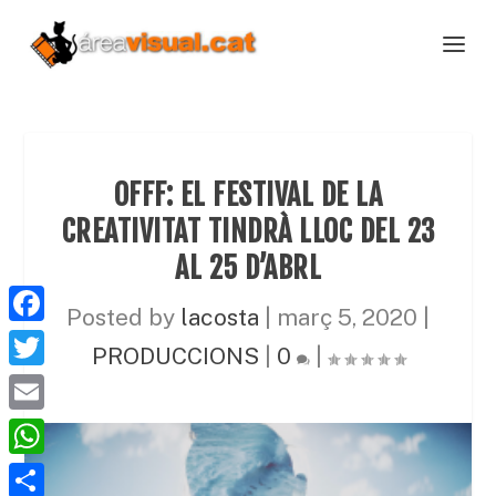
OFFF: EL FESTIVAL DE LA
CREATIVITAT TINDRÀ LLOC DEL 23
AL 25 D’ABRL
Posted by
lacosta
|
març 5, 2020
|
F
PRODUCCIONS
|
0
|
a
T
c
w
E
e
i
m
W
b
t