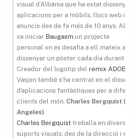
visual d’Albània que ha estat dissenyant
aplicacions per a mòbils, llocs web i
anuncis des de fa més de 10 anys. Al 20
va iniciar
Baugasm
un projecte
personal on es desafia a ell mateix a
dissenyar un pòster cada dia durant un a
Creador del logotip del
remix ADOBE
,
Vasjen també s’ha centrat en el disseny
d’aplicacions fantàstiques per a diferen
clients del món.
Charles Bergquist (Los
Angeles)
Charles Bergquist
treballa en diversos
suports visuals; des de la direcció i el