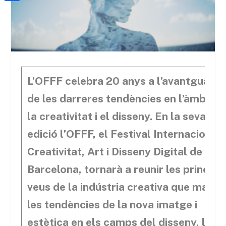
a
h
o
C
t
i
a
o
o
e
l
t
k
m
r
s
p
A
a
L’OFFF celebra 20 anys a l’avantguard
p
r
de les darreres tendències en l’àmbit d
p
t
la creativitat i el disseny. En la seva 20
e
edició l’OFFF, el Festival Internacional
i
Creativitat, Art i Disseny Digital de
x
Barcelona, tornarà a reunir les principa
veus de la indústria creativa que marca
les tendències de la nova imatge i
estètica en els camps del disseny, la