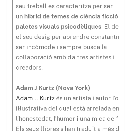
seu treball es caracteritza per ser
un
híbrid de temes de ciència ficció i
paletes visuals psicodèliques
. El define
el seu desig per aprendre constantment 
ser incòmode i sempre busca la
col·laboració amb d’altres artistes i
creadors.
Adam J Kurtz (Nova York)
Adam J. Kurtz
és un artista i autor l’obra
il·lustrativa del qual està arrelada en
l’honestedat, l’humor i una mica de fosco
Els seus llibres s’han traduït a més d’una