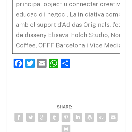
principal objectiu connectar creativitat,
educació i negoci. La iniciativa compta
amb el suport d’Adidas Originals, l’escol
de disseny Elisava, Folch Studio, Nomad
Coffee, OFFF Barcelona i Vice Media.
F
T
E
W
C
a
w
m
h
o
c
itt
ai
at
m
e
er
l
s
p
b
A
ar
SHARE:
o
p
te
o
p
ix
k