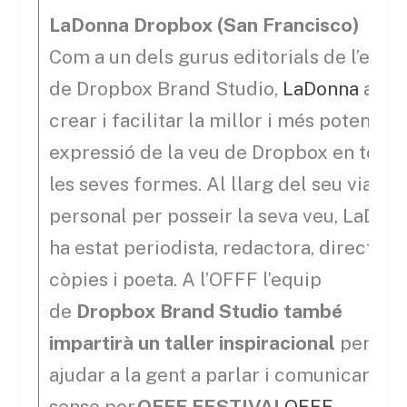
LaDonna Dropbox (San Francisco)
Com a un dels gurus editorials de l’equi
de Dropbox Brand Studio,
LaDonna
ajuda
crear i facilitar la millor i més potent
expressió de la veu de Dropbox en totes
les seves formes. Al llarg del seu viatge
personal per posseir la seva veu, LaDon
ha estat periodista, redactora, directora
còpies i poeta. A l’OFFF l’equip
de
Dropbox Brand Studio també
impartirà un taller inspiracional
per
ajudar a la gent a parlar i comunicar-se
sense por.
OFFF FESTIVAL
OFFF
,