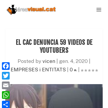
EL CAC DENUNCIA 59 VIDEOS DE
YOUTUBERS
Posted by
vicen
|
gen. 4, 2020
|
EMPRESES i ENTITATS
|
0
|
F
a
T
c
w
E
e
i
m
W
b
t