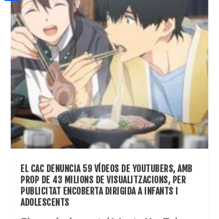
a
h
o
C
t
i
a
o
o
e
l
t
k
m
r
s
p
A
a
p
r
p
t
e
i
x
EL CAC DENUNCIA 59 VÍDEOS DE YOUTUBERS, AMB
PROP DE 43 MILIONS DE VISUALITZACIONS, PER
PUBLICITAT ENCOBERTA DIRIGIDA A INFANTS I
ADOLESCENTS