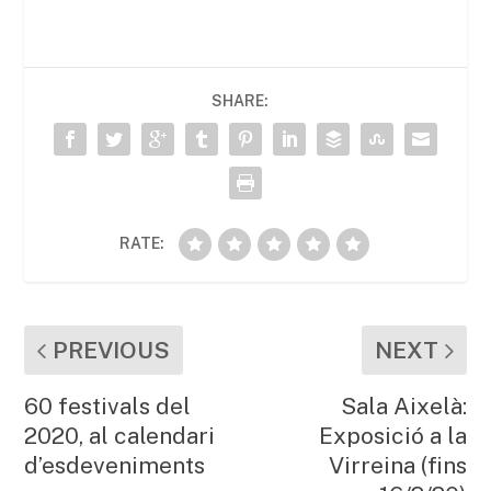
c
itt
ai
at
m
e
er
l
s
p
b
A
ar
SHARE:
o
p
te
o
p
ix
k
RATE:
PREVIOUS
NEXT
60 festivals del
Sala Aixelà:
2020, al calendari
Exposició a la
d’esdeveniments
Virreina (fins