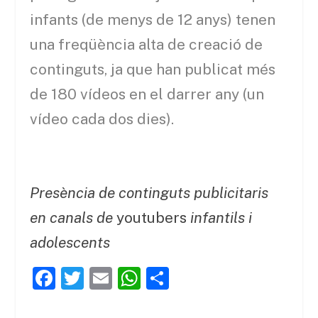
infants (de menys de 12 anys) tenen
una freqüència alta de creació de
continguts, ja que han publicat més
de 180 vídeos en el darrer any (un
vídeo cada dos dies).
Presència de continguts publicitaris
en canals de
youtubers
infantils i
adolescents
F
T
E
W
C
a
w
m
h
o