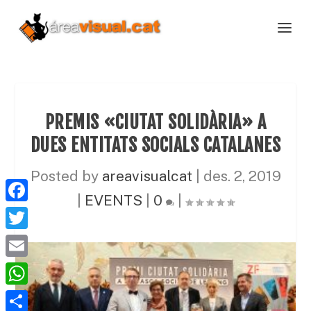
PREMIS «CIUTAT SOLIDÀRIA» A
DUES ENTITATS SOCIALS CATALANES
Posted by
areavisualcat
|
des. 2, 2019
|
EVENTS
|
0
|
F
a
T
c
w
E
e
i
m
W
b
t