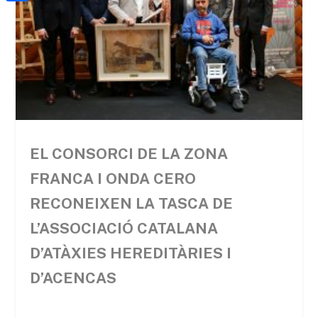
a
h
o
C
t
i
a
o
o
e
l
t
k
m
r
s
p
A
a
p
r
p
t
EL CONSORCI DE LA ZONA
e
FRANCA I ONDA CERO
i
RECONEIXEN LA TASCA DE
x
L’ASSOCIACIÓ CATALANA
D’ATÀXIES HEREDITÀRIES I
D’ACENCAS