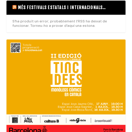
MÉS FESTIVALS ESTATALS I INTERNACIONALS…
S'ha produït un error; probablement l'RSS ha deixat de
funcionar. Torneu-ho a provar d'aquí una estona.