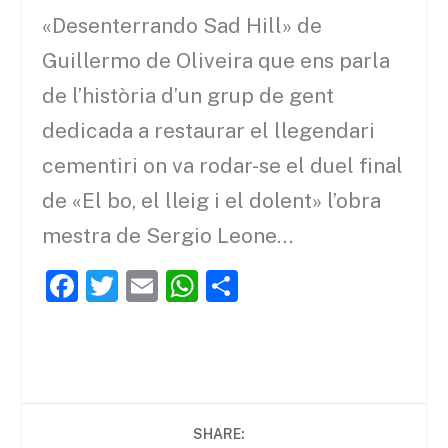
«Desenterrando Sad Hill» de
Guillermo de Oliveira que ens parla
de l’història d’un grup de gent
dedicada a restaurar el llegendari
cementiri on va rodar-se el duel final
de «El bo, el lleig i el dolent» l’obra
mestra de Sergio Leone…
F
T
E
W
C
a
w
m
h
o
c
itt
ai
at
m
e
er
l
s
p
b
A
ar
SHARE:
o
p
te