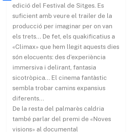
a
h
o
C
edició del Festival de Sitges. Es
t
i
a
o
o
suficient amb veure el trailer de la
e
l
t
k
m
producció per imaginar per on van
r
s
p
els trets… De fet, els quakificatius a
A
a
«Climax» que hem llegit aquests dies
p
r
són elocuents: des d’experiència
p
t
immersiva i delirant, fantasia
e
sicotròpica… El cinema fantàstic
i
sembla trobar camins expansius
x
diferents…
De la resta del palmarès caldria
també parlar del premi de «Noves
visions» al documental