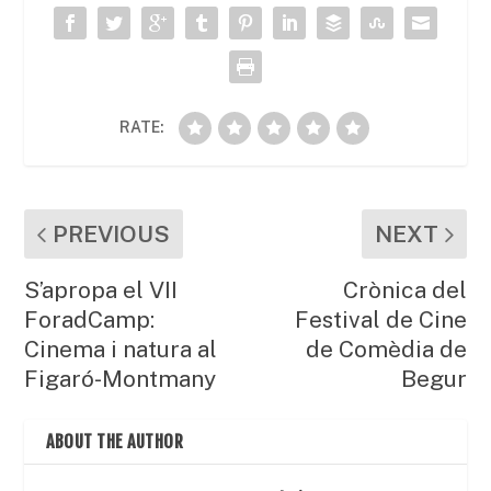
o
p
ix
k
RATE:
PREVIOUS
NEXT
S’apropa el VII
Crònica del
ForadCamp:
Festival de Cine
Cinema i natura al
de Comèdia de
Figaró-Montmany
Begur
ABOUT THE AUTHOR