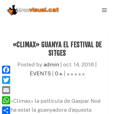
«CLIMAX» GUANYA EL FESTIVAL DE
SITGES
Posted by
admin
|
oct. 14, 2018
|
EVENTS
|
0
|
F
a
T
c
w
E
«Climax» la pel·lícula de Gaspar Noé
e
i
m
W
ha estat la guanyadora d’aquesta
b
t