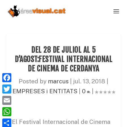
DEL 28 DE JULIOL AL 5
D’AGOST:FESTIVAL INTERNACIONAL
DE CINEMA DE CERDANYA
Posted by
marcus
|
jul. 13, 2018
|
F
EMPRESES i ENTITATS
|
0
|
a
T
c
w
E
e
i
m
W
El Festival Internacional de Cinema
b
t