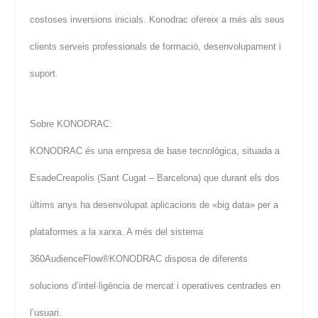
costoses inversions inicials. Konodrac ofereix a més als seus
clients serveis professionals de formació, desenvolupament i
suport.
Sobre KONODRAC:
KONODRAC és una empresa de base tecnològica, situada a
EsadeCreapolis (Sant Cugat – Barcelona) que durant els dos
últims anys ha desenvolupat aplicacions de «big data» per a
plataformes a la xarxa. A més del sistema
360AudienceFlow®KONODRAC disposa de diferents
solucions d’intel·ligència de mercat i operatives centrades en
l’usuari.