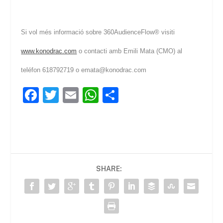
Si vol més informació sobre
360AudienceFlow®
visiti
www.konodrac.com
o contacti amb Emili Mata (CMO) al
teléfon 618792719 o emata@konodrac.com
F
T
E
W
C
a
w
m
h
o
c
itt
ai
at
m
e
er
l
s
p
b
A
ar
SHARE:
o
p
te
o
p
ix
k