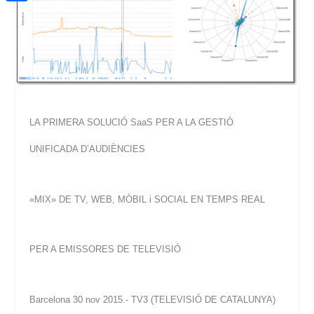
a
h
o
C
t
i
a
o
o
e
l
t
k
m
r
s
p
A
a
p
r
LA PRIMERA SOLUCIÓ SaaS PER A LA GESTIÓ
p
t
UNIFICADA D’AUDIÈNCIES
e
i
«MIX» DE TV, WEB, MÒBIL i SOCIAL EN TEMPS REAL
x
PER A EMISSORES DE TELEVISIÓ
Barcelona 30 nov 2015.- TV3 (TELEVISIÓ DE CATALUNYA)