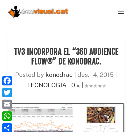
TV3 INCORPORA EL “360 AUDIENCE
FLOW®” DE KONODRAC.
Posted by
konodrac
|
des. 14, 2015
|
TECNOLOGIA
|
0
|
F
a
T
c
w
E
e
i
m
W
b
t