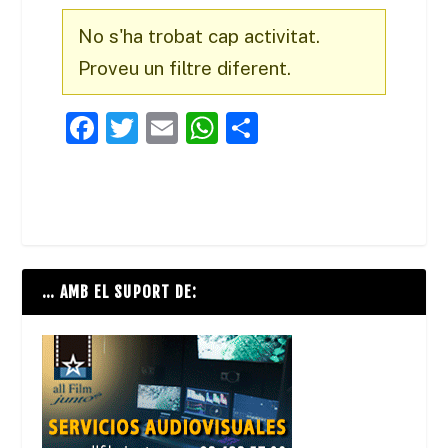
No s'ha trobat cap activitat.
Proveu un filtre diferent.
F
T
E
W
C
a
w
m
h
o
c
itt
ai
at
m
e
er
l
s
p
b
A
ar
o
p
te
… AMB EL SUPORT DE:
o
p
ix
k