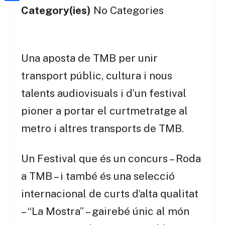
a
h
o
C
Category(ies)
No Categories
t
i
a
o
o
e
l
t
k
m
r
s
p
Una aposta de TMB per unir
A
a
transport públic, cultura i nous
p
r
talents audiovisuals i d’un festival
p
t
pioner a portar el curtmetratge al
e
metro i altres transports de TMB.
i
x
Un Festival que és un concurs – Roda
a TMB – i també és una selecció
internacional de curts d’alta qualitat
– “La Mostra” – gairebé únic al món