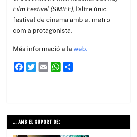
Film Festival (SMIFF)
, l’altre únic
festival de cinema amb el metro
com a protagonista.
Més informació a la
web.
F
T
E
W
C
a
w
m
h
o
c
itt
ai
at
m
e
er
l
s
p
b
A
ar
o
p
te
… AMB EL SUPORT DE:
o
p
ix
k