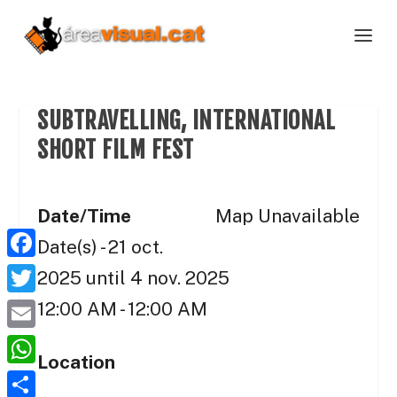
SUBTRAVELLING, INTERNATIONAL
SHORT FILM FEST
Date/Time
Map Unavailable
Date(s) - 21 oct.
F
2025 until 4 nov. 2025
a
T
12:00 AM - 12:00 AM
c
w
E
e
Location
i
m
W
b
t