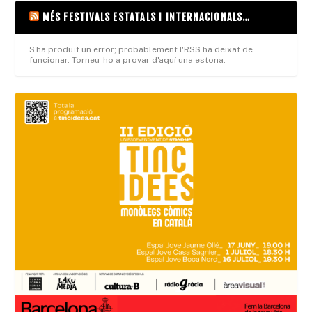
MÉS FESTIVALS ESTATALS I INTERNACIONALS…
S'ha produït un error; probablement l'RSS ha deixat de
funcionar. Torneu-ho a provar d'aquí una estona.