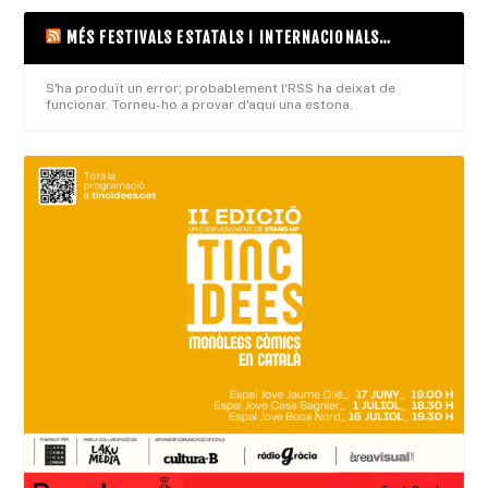
MÉS FESTIVALS ESTATALS I INTERNACIONALS…
S'ha produït un error; probablement l'RSS ha deixat de
funcionar. Torneu-ho a provar d'aquí una estona.