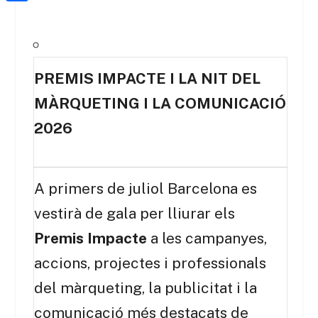
a
h
o
C
t
i
a
o
o
e
l
t
k
m
r
s
PREMIS IMPACTE I LA NIT DEL
p
A
MÀRQUETING I LA COMUNICACIÓ
a
p
r
2026
p
t
e
A primers de juliol Barcelona es
i
vestirà de gala per lliurar els
x
Premis Impacte
a les campanyes,
accions, projectes i professionals
del màrqueting, la publicitat i la
comunicació més destacats de