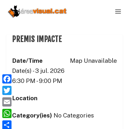
PREMIS IMPACTE
Date/Time
Map Unavailable
Date(s) - 3 jul. 2026
6:30 PM - 9:00 PM
F
a
Location
T
c
w
E
Category(ies)
No Categories
e
i
m
W
b
t