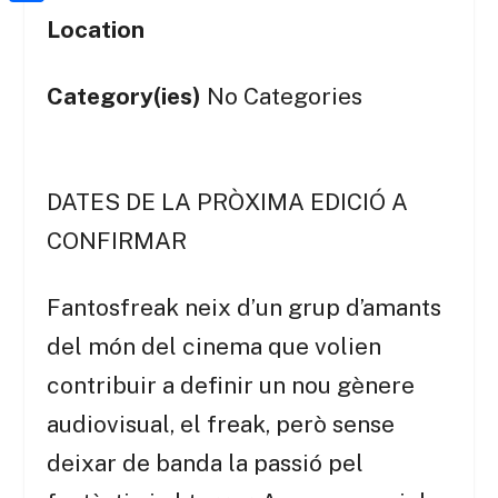
a
h
o
C
t
Location
i
a
o
o
e
l
t
k
m
Category(ies)
No Categories
r
s
p
A
a
p
r
DATES DE LA PRÒXIMA EDICIÓ A
p
t
CONFIRMAR
e
i
Fantosfreak neix d’un grup d’amants
x
del món del cinema que volien
contribuir a definir un nou gènere
audiovisual, el freak, però sense
deixar de banda la passió pel