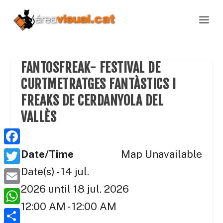
FANTOSFREAK- FESTIVAL DE
CURTMETRATGES FANTÀSTICS I
FREAKS DE CERDANYOLA DEL
VALLÈS
F
Date/Time
Map Unavailable
a
Date(s) - 14 jul.
T
c
w
2026 until 18 jul. 2026
E
e
i
12:00 AM - 12:00 AM
m
W
b
t