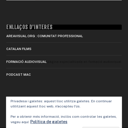
ENLLAÇOS D'INTERÈS
AREAVISUAL.ORG : COMUNITAT PROFESSIONAL
CATALAN FILMS
FORMACIÓ AUDIOVISUAL
pàgina especialitzada en formació audiovisual
PODCAST MAC
Privadesa i galetes: aquest lloc utilitza galetes. En continuar
utilitzant aquest lloc web, n'accepteu l'ús.
Per a obtenir més informació, inclòs com controlar les galetes,
Política de galetes
vegeu aquí: