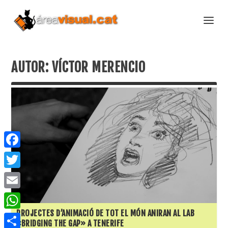
AUTOR:
VÍCTOR MERENCIO
F
a
T
c
w
E
e
i
m
PROJECTES D’ANIMACIÓ DE TOT EL MÓN ANIRAN AL LAB
W
b
«BRIDGING THE GAP» A TENERIFE
t