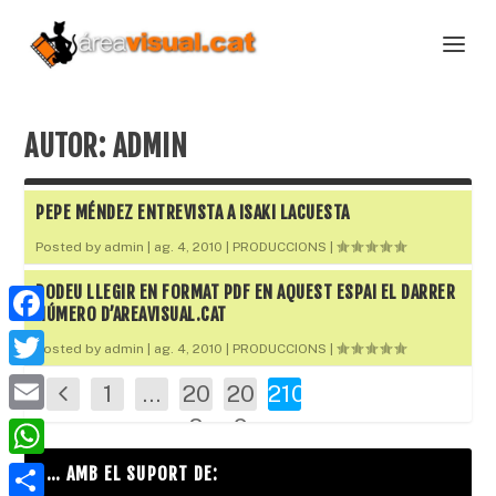
AUTOR:
ADMIN
PEPE MÉNDEZ ENTREVISTA A ISAKI LACUESTA
Posted by
admin
|
ag. 4, 2010
|
PRODUCCIONS
|
PODEU LLEGIR EN FORMAT PDF EN AQUEST ESPAI EL DARRER
NÚMERO D’AREAVISUAL.CAT
F
Posted by
admin
|
ag. 4, 2010
|
PRODUCCIONS
|
a
T
1
…
20
20
210
c
w
E
8
9
e
i
m
W
… AMB EL SUPORT DE:
b
t