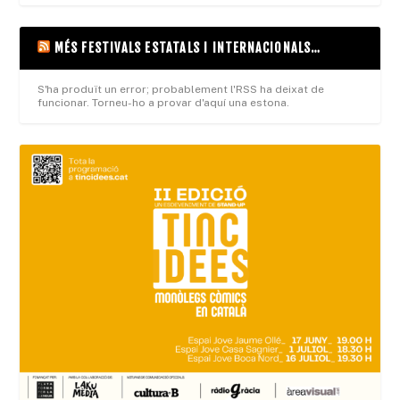
MÉS FESTIVALS ESTATALS I INTERNACIONALS…
S'ha produït un error; probablement l'RSS ha deixat de
funcionar. Torneu-ho a provar d'aquí una estona.