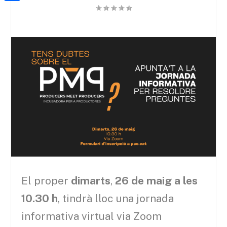
a
h
o
C
t
i
a
o
o
e
l
t
k
m
r
s
p
A
a
p
r
p
t
e
i
x
El proper
dimarts
,
26 de maig a les
10.30 h
, tindrà lloc una jornada
informativa virtual via Zoom