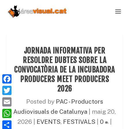
JORNADA INFORMATIVA PER
RESOLDRE DUBTES SOBRE LA
CONVOCATÒRIA DE LA INCUBADORA
PRODUCERS MEET PRODUCERS
2026
F
a
T
Posted by
PAC - Productors
c
w
E
Audiovisuals de Catalunya
|
maig 20,
e
i
m
2026
|
EVENTS
,
FESTIVALS
|
0
|
W
b
t