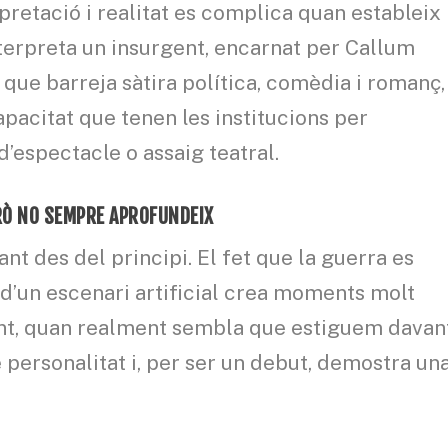
erpretació i realitat es complica quan estableix
terpreta un insurgent, encarnat per Callum
a que barreja sàtira política, comèdia i romanç,
apacitat que tenen les institucions per
’espectacle o assaig teatral.
RÒ NO SEMPRE APROFUNDEIX
nt des del principi. El fet que la guerra es
d’un escenari artificial crea moments molt
nt, quan realment sembla que estiguem davan
é personalitat i, per ser un debut, demostra un