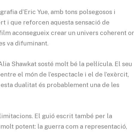
grafia d’Eric Yue, amb tons polsegosos i
t i que reforcen aquesta sensació de
l film aconsegueix crear un univers coherent o
 es va difuminant.
Alia Shawkat sosté molt bé la pel·lícula. El seu
tre el món de l’espectacle i el de l’exèrcit,
Aquesta dualitat és probablement una de les
limitacions. El guió escrit també per la
 molt potent: la guerra com a representació,