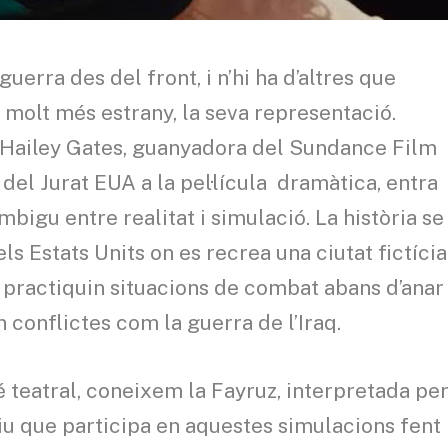
guerra des del front, i n’hi ha d’altres que
 molt més estrany, la seva representació.
t Hailey Gates, guanyadora del Sundance Film
del Jurat EUA a la pel·lícula dramàtica, entra
igu entre realitat i simulació. La història se
s Estats Units on es recrea una ciutat fictícia
s practiquin situacions de combat abans d’anar
 conflictes com la guerra de l’Iraq.
bé teatral, coneixem la Fayruz, interpretada pe
riu que participa en aquestes simulacions fent