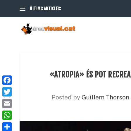
ÚLTIMS ARTICLES:
«ATROPIA» ÉS POT RECREA
F
Posted by
Guillem Thorson
a
T
c
w
E
e
i
m
W
b
t