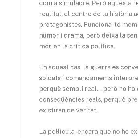
com a simulacre. Però aquesta r
realitat, el centre de la història
protagonistes. Funciona, té momen
humor i drama, però deixa la sens
més en la crítica política.
En aquest cas, la guerra es conve
soldats i comandaments interpret
perquè sembli real… però no ho é
conseqüències reals, perquè pre
existiran de veritat.
La pel·lícula, encara que no ho ex