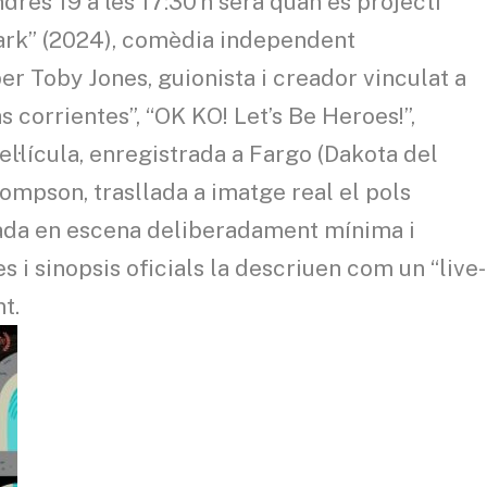
ndres 19 a les 17:30 h serà quan es projecti
Park” (2024), comèdia independent
per Toby Jones, guionista i creador vinculat a
s corrientes”, “OK KO! Let’s Be Heroes!”,
pel·lícula, enregistrada a Fargo (Dakota del
ompson, trasllada a imatge real el pols
sada en escena deliberadament mínima i
s i sinopsis oficials la descriuen com un “live-
t.