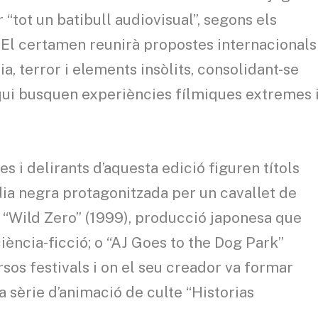
 “tot un batibull audiovisual”, segons els
 El certamen reunirà propostes internacionals
, terror i elements insòlits, consolidant-se
qui busquen experiències fílmiques extremes 
es i delirants d’aquesta edició figuren títols
a negra protagonitzada per un cavallet de
; “Wild Zero” (1999), producció japonesa que
iència-ficció; o “AJ Goes to the Dog Park”
sos festivals i on el seu creador va formar
a sèrie d’animació de culte “Historias