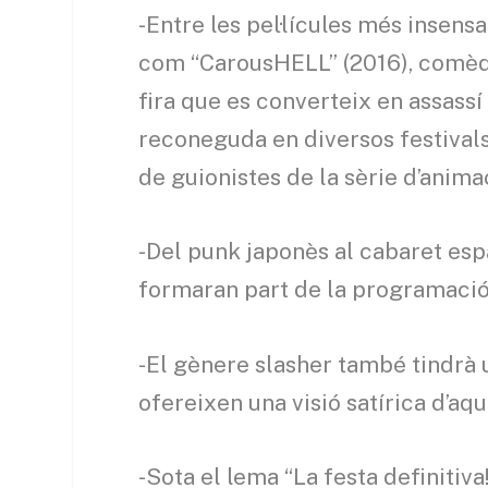
-Entre les pel·lícules més insensa
com “CarousHELL” (2016), comèdi
fira que es converteix en assassí
reconeguda en diversos festivals 
de guionistes de la sèrie d’animac
-Del punk japonès al cabaret espa
formaran part de la programació
-El gènere slasher també tindrà 
ofereixen una visió satírica d’aq
-Sota el lema “La festa definiti