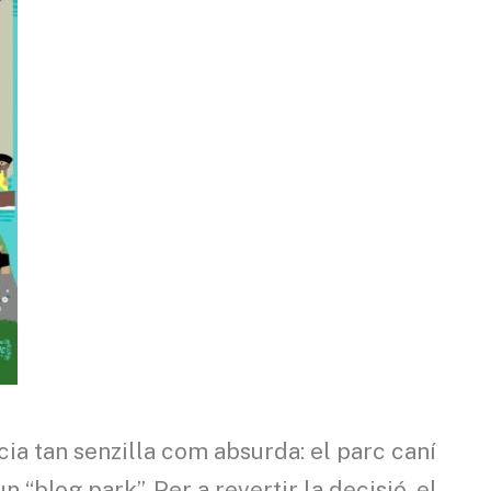
cia tan senzilla com absurda: el parc caní
n “blog park”. Per a revertir la decisió, el