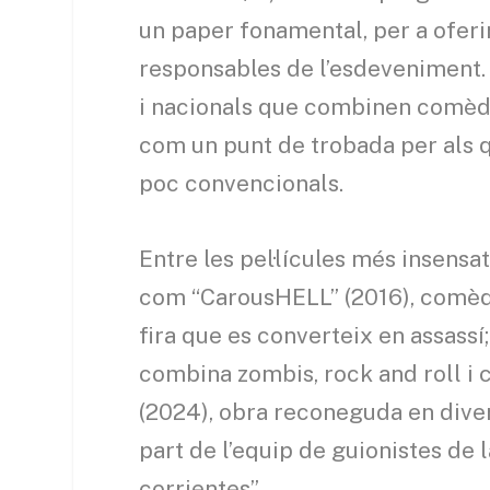
un paper fonamental, per a oferir
responsables de l’esdeveniment.
i nacionals que combinen comèdia
com un punt de trobada per als 
poc convencionals.
Entre les pel·lícules més insensat
com “CarousHELL” (2016), comèdi
fira que es converteix en assassí
combina zombis, rock and roll i c
(2024), obra reconeguda en diver
part de l’equip de guionistes de l
corrientes”.