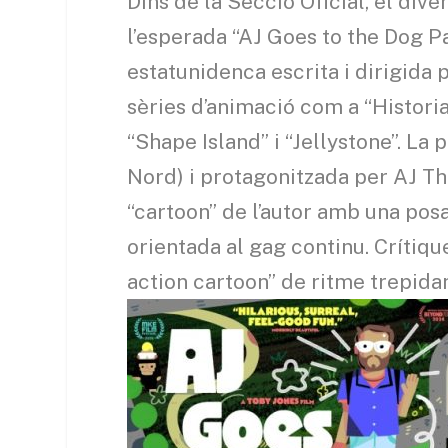
Dins de la Secció Oficial, el dive
l’esperada “AJ Goes to the Dog 
estatunidenca escrita i dirigida 
sèries d’animació com a “Historia
“Shape Island” i “Jellystone”. La 
Nord) i protagonitzada per AJ Th
“cartoon” de l’autor amb una po
orientada al gag continu. Crítique
action cartoon” de ritme trepidan