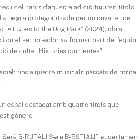
tes i delirants d’aquesta edició figuren títols
a negra protagonitzada per un cavallet de
 o “AJ Goes to the Dog Park” (2024), obra
i on el seu creador va formar part de l’equip
ió de culte “Historias corrientes”.
cial: fins a quatre musicals passats de rosca
.
un espai destacat amb quatre títols que
uest gènere.
va! Serà B-RUTAL! Serà B-ESTIAL!”, el certamen