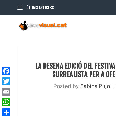
ÚLTIMS ARTICLES:
LA DESENA EDICIÓ DEL FESTIV
SURREALISTA PER A OFE
F
Posted by
Sabina Pujol
|
a
T
c
w
E
e
i
m
W
b
t