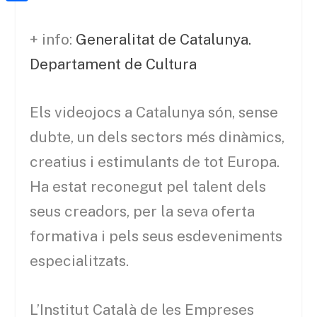
a
h
o
C
t
i
a
o
o
+ info:
Generalitat de Catalunya.
e
l
t
k
m
r
Departament de Cultura
s
p
A
a
Els videojocs a Catalunya són, sense
p
r
dubte, un dels sectors més dinàmics,
p
t
creatius i estimulants de tot Europa.
e
Ha estat reconegut pel talent dels
i
seus creadors, per la seva oferta
x
formativa i pels seus esdeveniments
especialitzats.
L’Institut Català de les Empreses