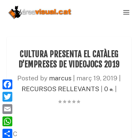
CULTURA PRESENTA EL CATÀLEG
D’EMPRESES DE VIDEOJOCS 2019
Posted by
marcus
|
març 19, 2019
|
RECURSOS RELLEVANTS
|
0
|
F
a
T
c
w
E
e
i
m
W
b
C
t