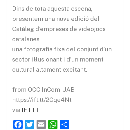
Dins de tota aquesta escena,
presentem una nova edició del
Catàleg d’empreses de videojocs
catalanes,
una fotografia fixa del conjunt d’un
sector il·lusionant i d’un moment
cultural altament excitant.
from OCC InCom-UAB
https://ift.tt/2Cqe4Nt
via
IFTTT
F
T
E
W
C