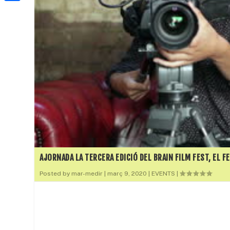
a
h
o
C
t
i
a
o
o
e
l
t
k
m
r
s
p
A
a
p
r
p
t
e
i
x
AJORNADA LA TERCERA EDICIÓ DEL BRAIN FILM FEST, EL F
Posted by
mar-medir
|
març 9, 2020
|
EVENTS
|