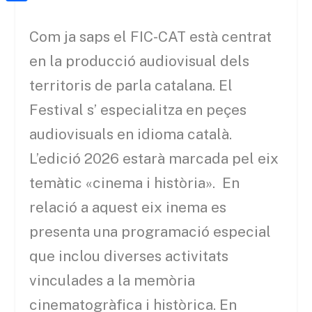
a
h
o
C
t
i
a
o
o
Com ja saps el FIC-CAT està centrat
e
l
t
k
m
en la producció audiovisual dels
r
s
p
territoris de parla catalana. El
A
a
Festival s’ especialitza en peçes
p
r
audiovisuals en idioma català.
p
t
L’edició 2026 estarà marcada pel eix
e
temàtic «cinema i història». En
i
relació a aquest eix inema es
x
presenta una programació especial
que inclou diverses activitats
vinculades a la memòria
cinematogràfica i històrica. En