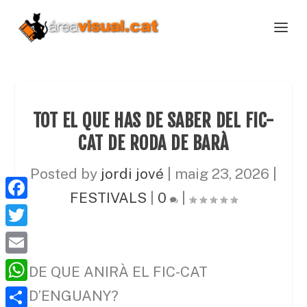
TOT EL QUE HAS DE SABER DEL FIC-
CAT DE RODA DE BARÀ
Posted by
jordi jové
|
maig 23, 2026
|
FESTIVALS
|
0
|
F
a
T
c
w
E
DE QUE ANIRÀ EL FIC-CAT
e
i
m
W
D’ENGUANY?
b
t