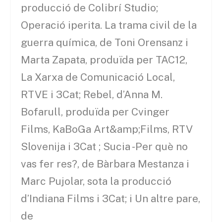
producció de Colibrí Studio;
Operació iperita. La trama civil de la
guerra química, de Toni Orensanz i
Marta Zapata, produïda per TAC12,
La Xarxa de Comunicació Local,
RTVE i 3Cat; Rebel, d’Anna M.
Bofarull, produïda per Cvinger
Films, KaBoGa Art&amp;Films, RTV
Slovenija i 3Cat ; Sucia -Per què no
vas fer res?, de Bàrbara Mestanza i
Marc Pujolar, sota la producció
d’Indiana Films i 3Cat; i Un altre pare,
de